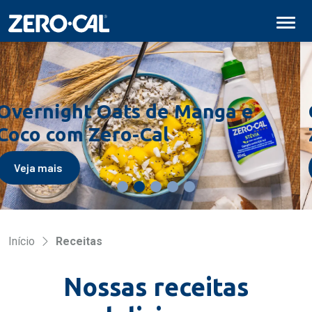
Pular para conteúdo principal
Chá de Hibisco e Maçã com
Zero-Cal
Veja mais
Início
Receitas
Nossas receitas