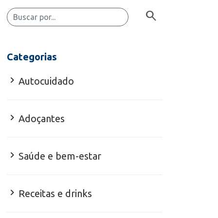
search
Categorias
chevron_right
Autocuidado
chevron_right
Adoçantes
chevron_right
Saúde e bem-estar
chevron_right
Receitas e drinks