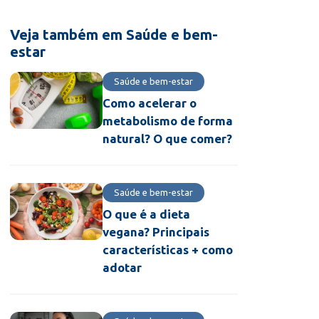
Veja também em Saúde e bem-
estar
Saúde e bem-estar
Como acelerar o
metabolismo de forma
natural? O que comer?
Saúde e bem-estar
O que é a dieta
vegana? Principais
características + como
adotar