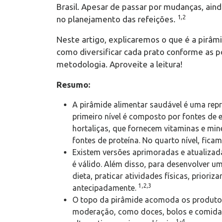
Brasil. Apesar de passar por mudanças, aind
1,2
no planejamento das refeições.
Neste artigo, explicaremos o que é a pirâm
como diversificar cada prato conforme as 
metodologia. Aproveite a leitura!
Resumo:
A pirâmide alimentar saudável é uma repr
primeiro nível é composto por fontes de e
hortaliças, que fornecem vitaminas e mine
fontes de proteína. No quarto nível, fica
Existem versões aprimoradas e atualizad
é válido. Além disso, para desenvolver u
dieta, praticar atividades físicas, prioriz
1,2,3
antecipadamente.
O topo da pirâmide acomoda os produto
moderação, como doces, bolos e comidas
1-4