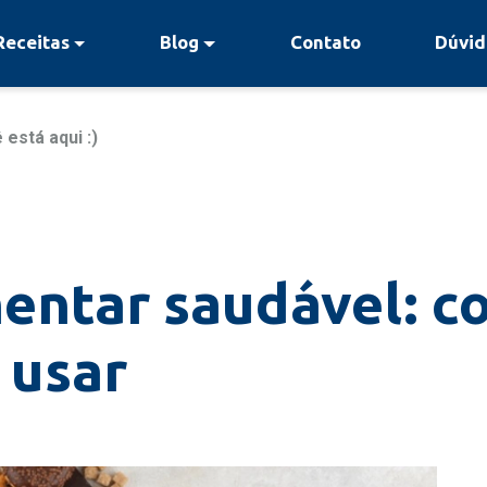
Receitas
Blog
Contato
Dúvid
 está aqui :)
mentar saudável: c
 usar